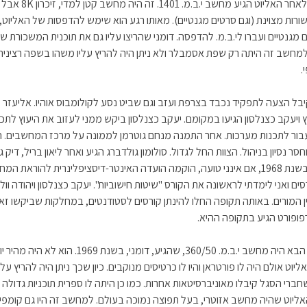
זמן ניכר לאחר האליוט הגיע מחשב י.ב.מ
רות מצוינת (וגם סרטים מגנטיים). מאותו רגע הוא שימש להדפסות של האליוט, 
 מגנטיים ועברו לי.ב.מ. להדפסה. דומני שהריצו עליו גם את תוכנית המשכורת ש
 למחשב זה היתה רק שפת אסמבלר ולא ניתן היה להריץ עליו משהו בשפה רצינית 
.
 קיבל הצעה לתפקיד נכבד בצרפת ועזב וגם שביט נסע לקולומבוס אוהיו. אליעזר
ץ ויעקב כצנלסון הגיעו במקומם. יעקב כצנלסון ביקש ממני לעזוב את היעוץ לתכ
בור לתכנות מערכות. אחר התמנה מנחם גוטרמן לממונה על מרכז המחשבים. ה
חסר נסיון בניהול. הצוות החל לגדול. סולומון גולדברג הגיע ואחר ליאון בריל, דיק גר
צימרמן. בשנת 1968, אם אינני טועה, הוקמה הועדה האינטר-דיסציפלינרית להוראת המ
ים ואני לימדתי לראשונה את הקורס "שיטות חישוביות". יעקב כצנלסון ויהודה וולא
ן המורים. באותה תקופה החלו להינתן קורסים לסטודנטים, במחלקות שביקשו זאת
פופורט הגיע בתקופה ההיא.
המחשב הבא היה מחשב י.ב.מ. 360/50, שהגיע, דומני, בשנת 1969. הוא לא היה 
וט אולם היה לו פורטראן והיו לו כרטיסים מנוקבים. כיון שכך ניתן היה להריץ עלי
שחברי הסגל קיבלו מאוניברסיטאות אחרות. כמו כן היתה לו ספרית תוכניות גדולה
ליוט שהיה מחשב אזוטרי, בעל תפוצה נמוכה בעולם. למחשב זה היו גם קומפיי