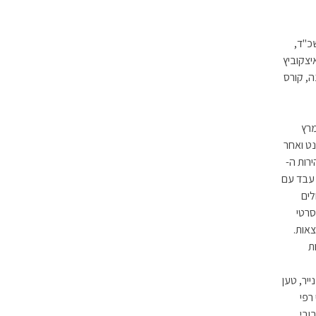
כ"ד,
איצקוביץ
ה, קורס
ם במרץ
נט ואחר
רות ה-
ני זוכר גם אותה. הזיכרון שלו היה כנראה K64. הוא עבד עם
דולים
F, מכונות ניקוב סרטי
צאות.
 שפת תכנות
יר, טען
רפי
ובי,