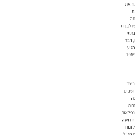
עצור את
תי את
 לצערי, שפת PL/1 לא זכתה
 לבנות
. למדתי אותה, נתתי
, דבר
גיע
.ב.מ. 360/50 היו בהתחלה בעיות רבות בהפעלתו, בעיקר בעיות ארגוניות. בשנת 1969
 כיצד
חשבים
 שנה
כות
נפלאות
ת ויעוץ
לזנוח
לחה הנ"ל