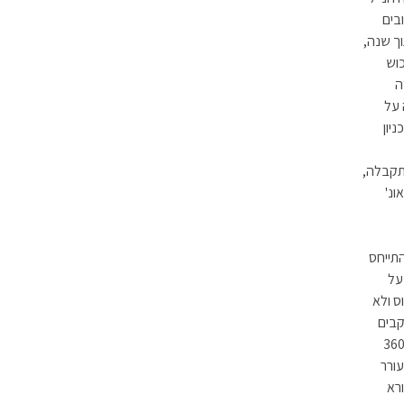
בים
ך שנה,
כוש
ה
ה התבססה על
רימתה את הטכניון
התקבלה,
ונ'
מקום להתייחס
גש על
 ולא
קבים
סות במדפסת המחשב. כבר על מחשב 360/50
 זה עורר
רא