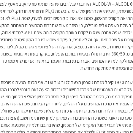
לשפות 60 ALGOL ו- ALGOL-W. היו חברי סגל רבים שהעדיפו את פורטראן. במאמץ ל
הנהירה לפורטראן, העליתי את הרעיון של שימוש בשפת PL/1 ודחפתי אותו חזק. למד
השפה ונתתי את הקורס הראשון, ממנו יצאו אח"כ קורסים רבים.
עולם כשפה עלית מובילה, בין היתר משום שחברות המחשבים האחרות התקשו
לה קומפיילרים. שפה אחרת שנסינו לקדם באותה תקופה היתה שפת APL
צרים על שפה זאת, אך זה לא תפס, בעיקר משום שהיו בה המון סימנים מיוחדים
לדת מיוחדת, שלא היתה בנמצא, או הקלדה של צירופי מקשים מבלבלים. כשה
מחשב י
מחלקה למדעי המחשב ואברהם גינזבורג הועמד בראשה. אני פרשתי ממרכז
 והצטרפתי למחלקה החדשה.
בתחילת שנת 1970 קיבל מנחם גוטרמן הצעה לג'וב טוב ועזב. אני הכנתי הצעה מפורטת
ל הבעיות הארגוניות של מרכז החישובים ובזכות הצעה זאת חזרתי למרכז המ
והפעם בתפקיד הממונה, כלומר המנהל. הייתי בן 30 וחסר כל נסיון ניהולי אבל תוך חצי
העמיד את מרכז המחשבים על הרגליים, ליתר דיוק הצלחנו, שכן ההישג היה בז
ל, ובמיוחד קלרה זנדהאוז, שהיתה הרכזת המינהלית שלצדי ודיק גרונה, שחולל 
ערכות גאוני. כשמרכז החישובים היה מאורגן למתן שירותי מיחשוב (הרצת תוכניו
 פניתי אל חברי הסגל האקדמי של הטכניון, שהיו ברובם תלמידי, ושכנעתי אותם 
את מכונות החישוב מסוג Facit ולשלב את המחשב במחקריהם ובהוראה. חלק מההצ