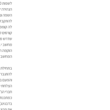
להתקבל ב
קורסים ק
שדרש מיק
הוקמה ה
המחשבים
להתגבר ע
הצלחתי ל
חברי הנ"
כמתכנת מ
בדבגינג)