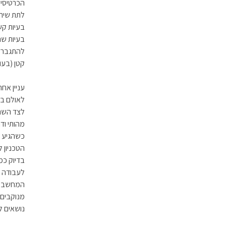
בעיות קש
בעיות שנ
להתגבר ע
קטן (בעו
עניין אחר
לאולם בצ
לצד השני
מהותי וד
כשהגיע ד
הטכניון 
בדיוק כמ
לעבודה ב
מנוקבים, 
נושאים ל