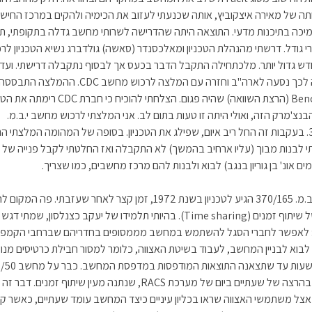
תה של מאירה איצקוביץ, אותה שכנעתי לעזוב את הכימיה ולהקים במרכז החישו
יכה בתיכנות מדעי. התוצאה היתה שהדרישה לשרותי מחשב גדלה בתקופתי, תו
י גודל. דרשתי מהנהלת הטכניון ומאלכסנדר (סאשה) גולדברג נשיא הטכניון לר
 גדול יותר. מלכתחילה התקבל הדבר בכעס אך לבסוף נתקבלה דרישתי. ועד
שנבחרה לכך נסעה לארה"ב וחזרה עם המלצה לרכוש מחשב CDC. ההמלצ
Benchmark (הרצת השוואה) שהיה פגום. הצלחתי להוכיח כי חברת CDC 
נצ'מרק הזה, ואולי היתה זו טעות בתום לב. אני המלצתי לרכוש מחשב י.ב.מ.
370/165. בעקבות זה החל ריב איום, שפילג את הטכניון. בסופה של המהומה המלצתי 
 לבנות מבוך (עליו ארחיב בהמשך) לא התקבלה ואז החלטתי לקבל פנייה של א
ים אונ' בן גוריון בנגב) לבוא ולבנות להם מרכז מחשבים, כמו שצריך.
מחשב י.ב.מ. 370/165 הגיע לטכניון בשנת 1972, זמן קצר לאחר שעזבתי. פה ה
לנושא של שיתוף זמנים (Time sharing). בהיותי תלמידו של יעקב כצנלסון, שמתי ד
: לאפשר לחברי הסגל להשתמש במחשב מממסופים בחדריהם שברחבי הקמפוס
לבוא לבניין המחשב, לעבוד בשיטת האצווה, כלומר למסור חבילת כרטיסים מנו
ולהמתין שעות עד שתצאנה התוצאות המודפ
התחלתי בהרצה של שעתיים ביום של מערכת RACS, שנתנה מעין שיתוף זמנים. דבר
צל משתמשי האצווה שראו בכליון עיניים כיצד המחשב עומד שעתיים, כאשר קו