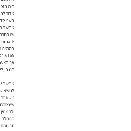
היה בזכו
מדור לתמ
בשני סדר
מחשב חדש
בהרצת הב
אך הצעתי
הנגב (לימ
נושא זה
שיצטרכו 
תרעומת א