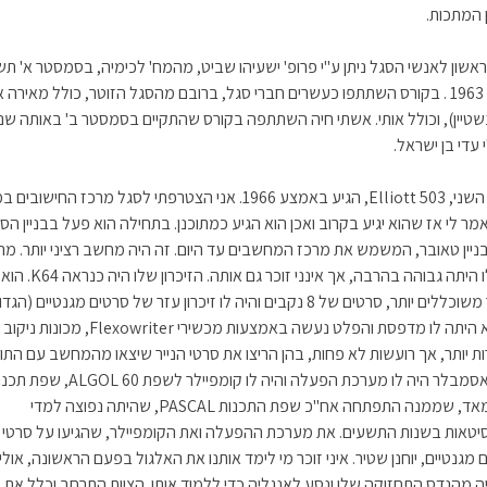
ן המתכות.
אשון לאנשי הסגל ניתן ע"י פרופ' ישעיהו שביט, מהמח' לכימיה, בסמסטר א' תש
אוקטובר 1963 . בקורס השתתפו כעשרים חברי סגל, ברובם מהסגל הזוטר, כולל מאירה 
נשטיין), וכולל אותי. אשתי חיה השתתפה בקורס שהתקיים בסמסטר ב' באותה שנ
 עדי בן ישראל.
המחשב השני, Elliott 503, הגיע באמצע 1966. אני הצטרפתי לסגל מרכז החישובי
 , נאמר לי אז שהוא יגיע בקרוב ואכן הוא הגיע כמתוכנן. בתחילה הוא פעל בבניין הס
בניין טאובר, המשמש את מרכז המחשבים עד היום. זה היה מחשב רציני יותר. מהי
CPU שלו היתה גבוהה בהרבה, אך אינ
סרטי נייר משוכללים יותר, סרטים של 8 נקבים והיה לו זיכרון עזר של סרטים מגנטיים (הג
ההם). לא היתה לו מדפסת והפלט נעשה באמצעות מכשירי lexowriter
רות יותר, אך רועשות לא פחות, בהן הריצו את סרטי הנייר שיצאו מהמחשב עם התו
מלבד האסמבלר היה לו מערכת הפעלה והיה לו קומפיילר לשפת 60 ALGOL,
נחמדה מאד, שממנה התפתחה אח"כ שפת התכנות PASCAL, שהיתה נפוצה למדי
יטאות בשנות התשעים. את מערכת ההפעלה ואת הקומפיילר, שהגיעו על סרטי ני
מגנטיים, יוחנן שטיר. איני זוכר מי לימד אותנו את האלגול בפעם הראשונה, אולי 
ה מהנדס התחזוקה שלו ונסע לאנגליה כדי ללמוד אותו. הצוות התרחב וכלל את ב