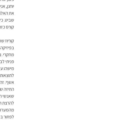
יוחנן, א
קורס כז
קוריוז ש
בפיזיקה 
מחקרי. ב
פניתי לב
מישהו עם
לתוצאות 
אשף. זה 
התיזה של
שאנשי הס
מהמערכת 
לפתור בע