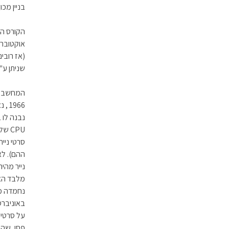
בניין מכו
הקורס הר
(אז רובי
שניתן ע"י
1966
נבנה לו 
נייר מהי
באוניברס
על סרטים 
פסו, שהי