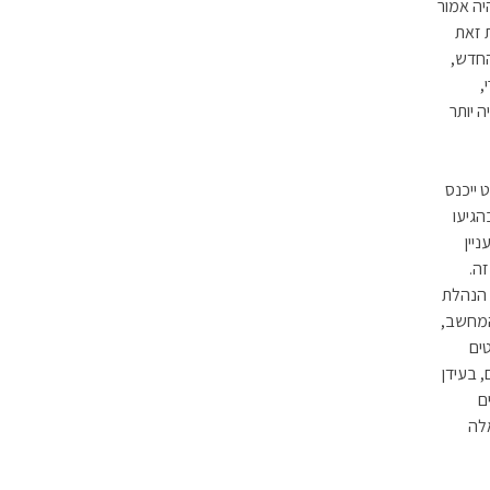
דפסת אינם פועלים, והם מחכים לתוצאות שלהם. מחשב י.ב.מ. 370/165 היה אמור
יו למערכת זאת
החדש,
,
 יותר
 ייכנס
הגיעו
יין
ה.
 הנהלת
המחשב,
טים
 בעידן
כרטיסים
אלה