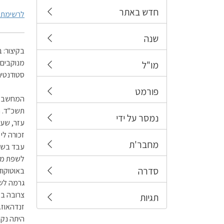
חדש באתר
לרשימת ה
שנה
מו"ל
סטודנטים, אלגול, פורטרא
פורמט
נמסר על ידי
מחבר'ת
לשפת מכו
סדרה
באוטוקוד
גרמה לשג
תגיות
זנדהאוז.
היתה נקב