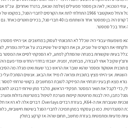
ני, עוזי הטכנאי, לאה וכן מספר מפעילים (שלמה שנאפ, ברנרד ואחרים). עכ"פ אנ
את האלגול והחל מאוקטובר 1966 התחלתי לתת את הקורסים לחברי הסגל, במקומו של
שביט. כל קורס היה בן סמסטר אחד והשתתפו בו 40 חברי סגל, בכירים וזוטרים כ
ה אחד בכל סמסטר.
הוא משמעותי עבורי היה שכלל לא התכוונתי לעסוק במחשבים. אני הייתי מסטרנ
ולקחתי את הקורס של שביט, וכן את הקורס של שטיינברג על אנליזה נומרית, לצו
גלל בעיות שקשורות במנחה שהסתלק לפתע, לא הספקתי לסיים את המסטר בזמ
ורוצ'ין שקיבל אותי לעבודה, מבחינתי, זמנית. ישבתי בחדרי החדש ומדי פעם היה
 תוכנית אוטוקוד ומספר שהוא שובר את הראש כבר שעות ואינו מגלה מה הסיבה
השגויות. אני הייתי מציץ בתוכנית ומראה לו מייד את הבאג. אנשים הסתכלו עלי כ
נורא מצא חן בעיני וזנחתי את הפיזיקה לטובת המחשבים. בקושי טרחתי למסור 
י, כדי לקבל את תואר המסטר. תפקידי הראשון, מלבד מתן שירותי דבגינג לתוכנ
גל כתבו, היה לבנות מרוטינות קיימות מערכת לטיפול במטריצות גדולות ומערכ
להרצת תוכניות שעוברות את ה-K64, בעזרת רבדים Overlays. דברים אלה לא היו אז
הסטנדרטית. כמו כן עסקתי במתן תמיכה לחברי הסגל בשיטות חישוביות, כלומ
יות מדעיות ומתמטיות בעזרת מחשב, תחום שהיה אז קרקע בתולין.