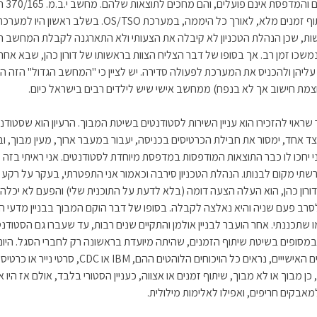
הכרטיסים והמ
לתת שיתוף זמנים מלא, לאורך כל היממה, במערכת OS/TSO. בשלב ראשון ה
ות, שכן הנהלת הטכניון לא קיבלה את הצעותי ולא התארגנה לקבלת המחשב 
משכו זמן רב. אך בסופו של דבר הצליח הצוות בראשותו של דורון כהן, שבא אחרי
ליהן ולהכניס את המערכת לפעולה סדירה. יש לציין כי "המחשב הגדול" הזה היה
צמת חישוב אך לא בנפח) ממחשב אישי שיש לילדים רבים בישראל כיום.
 שראוי להזכירו הוא עניין השירות לסטודנטים בשיטת המבוך. הרעיון הוא שסטודנט
ד אחד, ימסור את חבילת הכרטיסים בכניסה, יעבור במעבר ארוך, מעין מבוך, וב
 יחכו לו כבר התוצאות המודפסות במדפסת מיוחדת לסטודנטים. אני ראיתי בזה ענ
רשתי מקום לבנותו. הנהלת הטכניון סירבה וכאמור אני התפטרתי, בעקר על רקע ז
ורון כהן, הוא העלה הצעה דומה (בלא לדעת על התוכנית שלי) והפעם לא יכלה
לסרב פעם שניה והיא נאלצה לקבלה. בסופו של דבר הוקם המבוך בבניין מדעי 
ו שתכננתי. אחר הועבר לבניין אולמן והתקיים שנים רבות, עד שעברו גם הסטודנ
מסופים בשיטת שיתוף הזמנים, שהיתה מיועדת בראשונה רק לחברי הסגל. היום,
המחשבים האישייים, נראים כל הויכוחים הלוהטים ההם, IBM או CDC, סרטי נייר או 
כן מבוך או לא מבוך, שיתוף זמנים או אצווה, כעניין הסטורי בלבד, אולם אז היו 
מאבקים חריפים, ואפילו לאלימות מילולית.