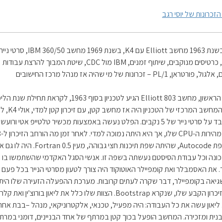
זכרונות של יוסי רגב
בקיצור: בשנת 1963 מחשב Elliott עם K4, בשנת 1969 מחשב IBM 360/50, סרטי ניי
מנוקבים, כרטיסים מנוקבים, שיתוף זמנים, IBM מול CDC, שיטת המבוך להרצת עבודות
ן, PL/1 – זכרונות של מי שהיה אז מנהל מרכז החישובים
המחשב הראשון, מחשב Elliott 803 הגיע לטכניון בסוף 1963, לקראת תחילת
תשכ"ד. המחשב המרכזי של
עזר, שעבד על סרטי נייר של 5 נקבים. הפלט נעשה באמצעות מכשיר טלטייפ אטי ורוע
עבד בשפת Autocode, שהיתה שפת תיכנות חצי גבוהה, מעי
נה וכל עבודת הסיסטם נעשתה בשפה זו. אנשי הסגל האקדמי שהשתמשו בו ת
. את האסמבלר ואת קומפיילר האוטוקוד היה צורך לטעון מסרטי הנייר בכל פעם 
יאה בקומפיילר, דבר שקרה לעתים קרובות. מערכת ההפעלה הזעירה שלו הית
צרובה בזיכרון הקבע שלו, שנקרא Bootstrap. הצוות שלו כלל את ליאון בורוצ'ין ואת ק
 ליאון עשה את כל העבודה: היה מפעיל, טכנאי, אלקטרוניקאי, מנהל –בבת אחת
נית ומזכירה. המחשב הופעל בכוך קטן במרתף של אחד הבניינים, דומני במרת