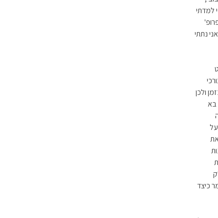
י למדתי
 פרופ'
אחד. גם אני נתתי
ט
רכי
ן ולכן
 בא
על
את
ות
ת
 חלק
ר כיצד