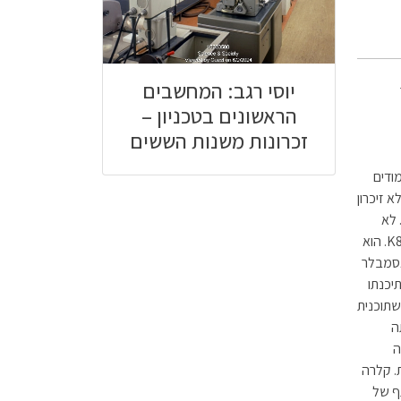
יוסי רגב: המחשבים
ר
הראשונים בטכניון –
זכרונות משנות הששים
 שנת הלימודים
 הטכניון היה אז מחשב קטן, עם זיכרון קטן למדי, אולי K4, ללא זיכרון
ש. לא
זכורה לי מהירות ה-CPU שלו, אך היא היתה נמוכה למדי. לאחר זמן מה הורחב הזיכרון ל-K8. הוא
ן Fortran 0.5. היה לו גם אסמבלר
יכנתו
שתוכנית
ה
לרה
. קלרה
ף של