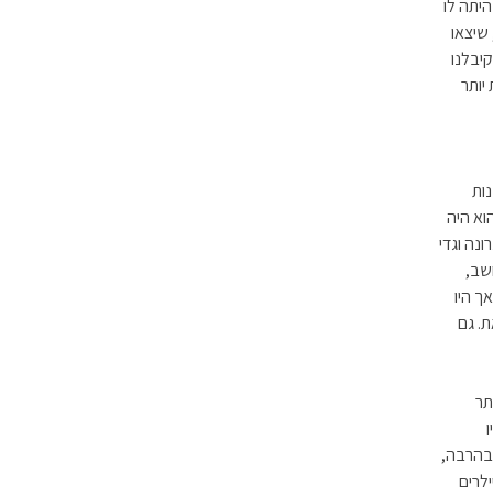
. 1401. זה היה מחשב קטן למדי, זיכרון 8K אבל היתה לו
שיצאו
קיבלנו
יותר
נות
וא היה
ונה וגדי
חשב,
ך היו
. גם
מהיר יותר
ו
 בהרבה,
לרים