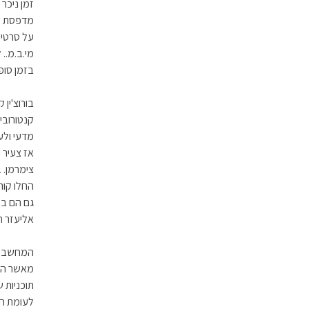
מדפסת שו
על סרטים
מי.ב.מ..
בזמן סופי
בורוצ'ין
קנטורובי
מדעי ולע
אז צעיר ו
החלו קורס
גם הם בי
אליעזר ר
מאשר האלי
תוכניות 
לעומת הא