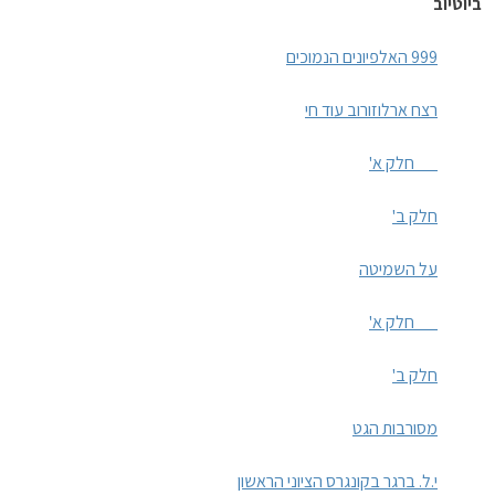
ביוטיוב
999 האלפיונים הנמוכים
רצח ארלוזורוב עוד חי
חלק א'
חלק ב'
על השמיטה
חלק א'
חלק ב'
מסורבות הגט
י.ל. ברגר בקונגרס הציוני הראשון