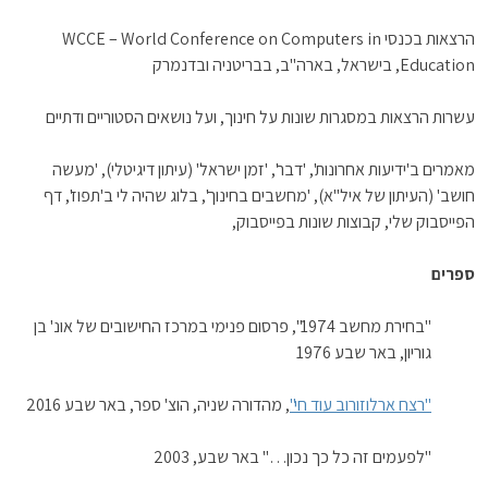
הרצאות בכנסי WCCE – World Conference on Computers in
Education, בישראל, בארה"ב, בבריטניה ובדנמרק
עשרות הרצאות במסגרות שונות על חינוך, ועל נושאים הסטוריים ודתיים
מאמרים ב'ידיעות אחרונות', 'דבר', 'זמן ישראל' (עיתון דיגיטלי), 'מעשה
חושב' (העיתון של איל"א), 'מחשבים בחינוך', בלוג שהיה לי ב'תפוז', דף
הפייסבוק שלי, קבוצות שונות בפייסבוק,
ספרים
"בחירת מחשב 1974", פרסום פנימי במרכז החישובים של אונ' בן
גוריון, באר שבע 1976
"רצח ארלוזורוב עוד חי"
, מהדורה שניה, הוצ' ספר, באר שבע 2016
"לפעמים זה כל כך נכון…" באר שבע, 2003