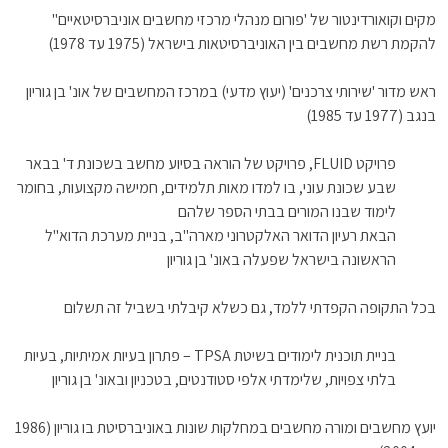
מקים וקואורדינטור של 'פורום מנהלי מרכזי מחשבים אוניברסיטאיים"
להקמת רשת מחשבים בין האוניברסיטאות בישראל (1975 עד 1978)
ראש מדור 'שירותי צרכנים' (יעוץ מדעי) במרכז המחשבים של אונ' בן גוריון
בנגב (1977 עד 1985)
פרויקט FLUID, פרויקט של הוראה בסיוע מחשב בשכונת ד' בבאר
שבע שכונת עוני, בו למדו מאות תלמידים, חמישה מקצועות, בחומר
לימוד שבנו המורים בבתי הספר שלהם
הבאת רעיון הדואר האלקטרוני מארה"ב, בניית מערכת הדוא"ל
הראשונה בישראל שפעלה באונ' בן גוריון
בכל התקופה הקפדתי ללמד, גם כשלא קיבלתי בשביל זה תשלום
בניית תוכנית לימודים בשיטת TPSA – פתרון בעיות אמיתיות, בעיות
בלתי צפויות, שלימדתי אלפי סטודנטים, בטכניון ובאונ' בן גוריון
יועץ מחשבים ומורה מחשבים במחלקות שונות באוניברסיטת בו גוריון (1986