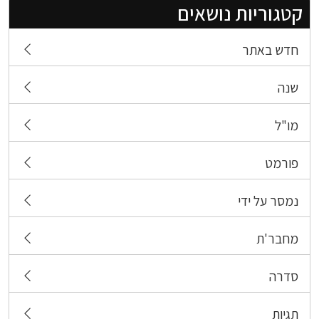
קטגוריות נושאים
חדש באתר
שנה
מו"ל
פורמט
נמסר על ידי
מחבר'ת
סדרה
תגיות