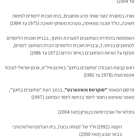
עד 2004)
מורה במסגרת 'נוער שוחר מדע ומחוננים', בנית תוכנית לימודים לפיתוח
חשיבה, כולל תוכנה מתאימה, מערכת משחקי חשיבה (1975 עד 1984)
השתתפות בהחדרת המחשבים למערכת החינוך, בבניית תוכנית הלימודים
למחשבים בכיתה ז', ובבניית תוכנית הלימודים 'הכרת המחשב למורים',
מפקח על הוראת המחשבים באיזור הדרום (1972 עד 1986)
ראש קבוצת העבודה 'מחשבים בחינוך' באירגון איל"א, ארגון ישראלי לעיבוד
אינפורמציה (1978 עד 1981)
פרסום המאמר
"סוקרטס והאינטרנט"
, בכתב העת "מחשבים בחינוך",
מאמר ששימש כחומר לימוד בכיתות לימוד המחשב (1997)
גימלאי של אוניברסיטת בן גוריון (מאז 2004)
הקמה (1992) ויו"ר של 'מנוחה נכונה', בית העלמין האלטרנטיבי
בבאר שבע (מאז 2000)