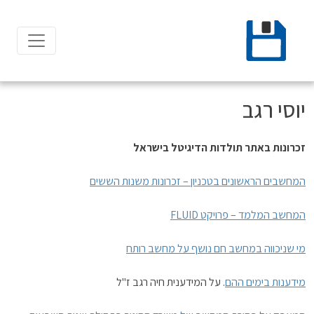
Ski
t
conten
יוסי רגב
זכרונות באתר תולדות הדיגיטל בישראל
המחשבים הראשונים בטכניון – זכרונות משנות הששים
המחשב המלמד – פרויקט FLUID
מי שניכווה במחשב חם נושף על מחשב רותח
מידענות בימים ההם
. על המידענית חיה רגב ז"ל