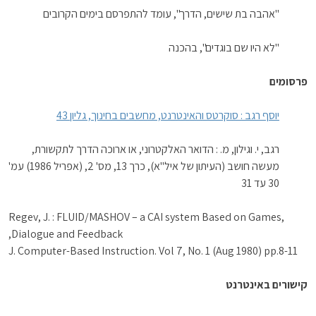
"אהבה בת שישים, הדרך", עומד להתפרסם בימים הקרובים
"לא היו שם בוגדים", בהכנה
פרסומים
יוסף רגב : סוקרטס והאינטרנט, מחשבים בחינוך, גליון 43
רגב, י. וגילון, מ. : הדואר האלקטרוני, או ארוכה הדרך לתקשורת,
מעשה חושב (העיתון של איל"א), כרך 13, מס' 2, (אפריל 1986) עמ'
30 עד 31
Regev, J. : FLUID/MASHOV – a CAI system Based on Games,
Dialogue and Feedback,
J. Computer-Based Instruction. Vol 7, No. 1 (Aug 1980) pp.8-11
קישורים באינטרנט