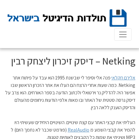
Ski
t
conten
Netking – דיסק זיכרון ליצחק רבין
אלירם חקלאי
פנה אלי וסיפר לי שבשנת 1995 הוא עבד על פיתוח אתר
Netking. כמה שעות אחרי הרצח הם העלו את אתר הזכרון הראשון שבו
אפשר היה להדליק נר וירטואלי ולכתוב הודעה בספר האורחים. הוא צרב על
דיסק גרסה סטטית של האתר ובו מאות אלפי הודעות ניחומים מהעולם
והדיסק הוענק ללאה רבין.
העליתי את קבצי האתר עם קצת שינויים. השינויים היחידים שעשיתי היו
להמיר את קבצי השמע מ
RealAudio
(פורמט שכבר לא נתמך היום) ל
MP3 ושיניתי את שמות כל הקבצים לאותיות קטנות.